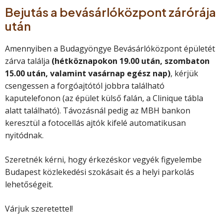
Bejutás a bevásárlóközpont zárórája
után
Amennyiben a Budagyöngye Bevásárlóközpont épületét
zárva találja
(hétköznapokon 19.00 után, szombaton
15.00 után, valamint vasárnap egész nap)
, kérjük
csengessen a forgóajtótól jobbra található
kaputelefonon (az épület külső falán, a Clinique tábla
alatt található). Távozásnál pedig az MBH bankon
keresztül a fotocellás ajtók kifelé automatikusan
nyitódnak.
Szeretnék kérni, hogy érkezéskor vegyék figyelembe
Budapest közlekedési szokásait és a helyi parkolás
lehetőségeit.
Várjuk szeretettel!