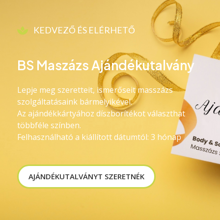
KEDVEZŐ ÉS ELÉRHETŐ
BS Maszázs Ajándékutalvány
Lepje meg szeretteit, ismerőseit masszázs
szolgáltatásaink bármelyikével.
Az ajándékkártyához díszborítékot választhat
többféle színben.
Felhasználható a kiállított dátumtól: 3 hónap
AJÁNDÉKUTALVÁNYT SZERETNÉK