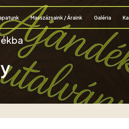
apatunk
Masszázsaink / Áraink
Galéria
Ka
dékba
ny