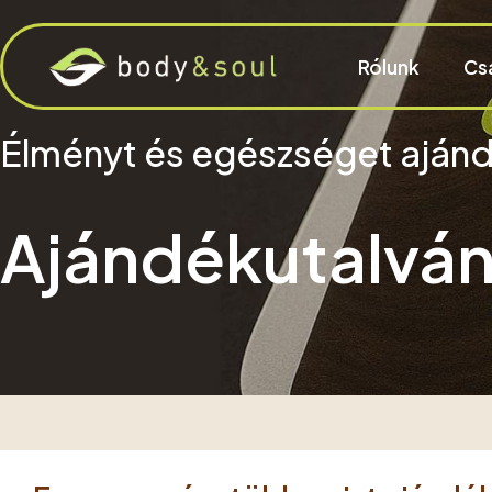
Rólunk
Cs
Élményt és egészséget aján
Ajándékutalvá