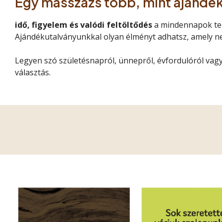
Egy masszázs több, mint ajándék
idő, figyelem és valódi feltöltődés
a mindennapok ter
Ajándékutalványunkkal olyan élményt adhatsz, amely n
Legyen szó születésnapról, ünnepről, évfordulóról vag
választás.