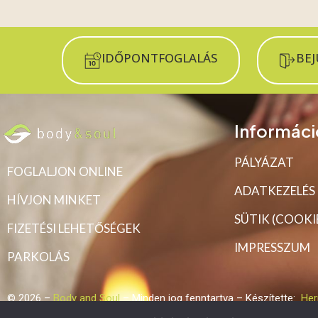
IDŐPONTFOGLALÁS
BE
Informáci
PÁLYÁZAT
FOGLALJON ONLINE
ADATKEZELÉS
HÍVJON MINKET
SÜTIK (COOKI
FIZETÉSI LEHETŐSÉGEK
IMPRESSZUM
PARKOLÁS
© 2026 –
Body and Soul
– Minden jog fenntartva – Készítette:
Her