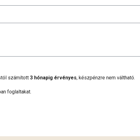
stól számított
3 hónapig érvényes
, készpénzre nem váltható.
ban foglaltakat.