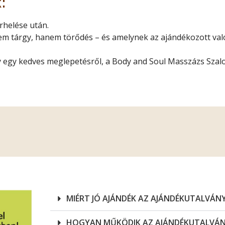
:
helése után.
em tárgy, hanem törődés – és amelynek az ajándékozott val
y egy kedves meglepetésről, a Body and Soul Masszázs Szal
MIÉRT JÓ AJÁNDÉK AZ AJÁNDÉKUTALVÁN
HOGYAN MŰKÖDIK AZ AJÁNDÉKUTALVÁ