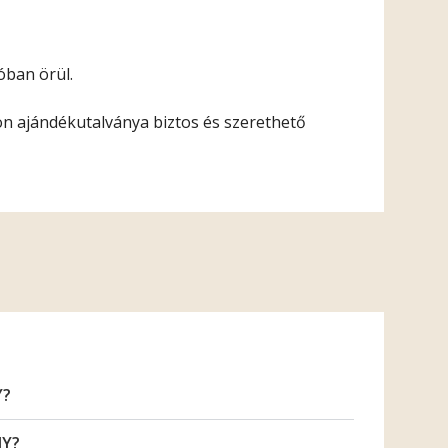
óban örül.
on ajándékutalványa biztos és szerethető
Y?
NY?