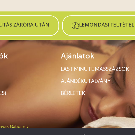
JUTÁS ZÁRÓRA UTÁN
LEMONDÁSI FELTÉTEL
ók
Ajánlatok
LAST MINUTE MASSZÁZSOK
AJÁNDÉKUTALVÁNY
ES)
BÉRLETEK
nyák Gábor e.v.